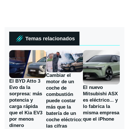
Temas relacionados
Cambiar el
El BYD Atto 3
motor de un
Evo da la
El nuevo
coche de
sorpresa: más
Mitsubishi ASX
combustión
potencia y
es eléctrico... y
puede costar
carga rápida
lo fabrica la
más que la
que el Kia EV3
misma empresa
batería de un
por menos
que el iPhone
coche eléctrico:
dinero
las cifras