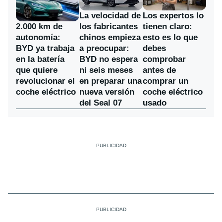
La velocidad de
Los expertos lo
los fabricantes
2.000 km de
tienen claro:
chinos empieza
autonomía:
esto es lo que
a preocupar:
BYD ya trabaja
debes
BYD no espera
en la batería
comprobar
ni seis meses
que quiere
antes de
en preparar una
revolucionar el
comprar un
nueva versión
coche eléctrico
coche eléctrico
del Seal 07
usado