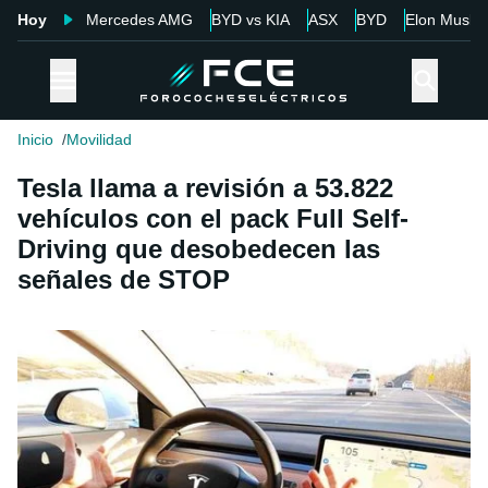
Hoy
Mercedes AMG
BYD vs KIA
ASX
BYD
Elon Musk
Inicio
Movilidad
Tesla llama a revisión a 53.822
vehículos con el pack Full Self-
Driving que desobedecen las
señales de STOP