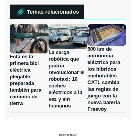
Temas relacionados
600 km de
La carga
autonomía
Esta es la
robótica que
eléctrica para
primera bici
podría
los híbridos
eléctrica
revolucionar el
enchufables:
plegable
robotaxi: 10
CATL cambia
preparada
coches
las reglas de
también para
eléctricos a la
juego con la
caminos de
vez y sin
nueva batería
tierra
humanos
Freevoy