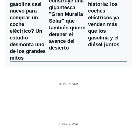
construye una
gasolina casi
historia: los
gigantesca
nuevo para
coches
"Gran Muralla
comprar un
eléctricos ya
Solar" que
coche
venden más
también quiere
eléctrico? Un
que los
detener el
estudio
gasolina y el
avance del
desmonta uno
diésel juntos
desierto
de los grandes
mitos