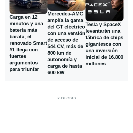
Mercedes-AMG
Carga en 12
amplía la gama
minutos y una
Tesla y SpaceX
del GT eléctrico
batería más
levantarán una
con una versión
barata, el
fábrica de chips
de acceso de
renovado Smart
gigantesca con
544 CV, más de
#1 llega con
una inversión
800 km de
fuertes
inicial de 16.800
autonomía y
argumentos
millones
carga de hasta
para triunfar
600 kW