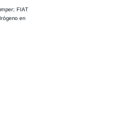
umper; FIAT
drógeno en
.