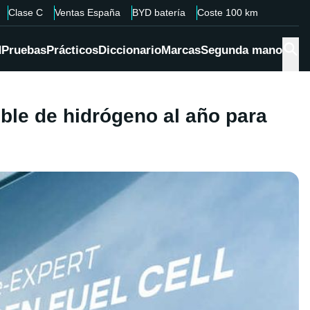
Clase C
Ventas España
BYD batería
Coste 100 km
d
Pruebas
Prácticos
Diccionario
Marcas
Segunda mano
ible de hidrógeno al año para