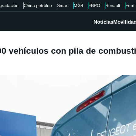
gradación
China petróleo
Smart
MG4
EBRO
Renault
Ford
Noticias
Movilida
000 vehículos con pila de combust