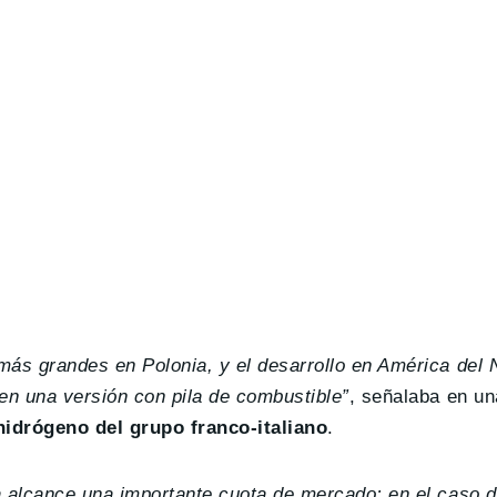
ás grandes en Polonia, y el desarrollo en América del 
n una versión con pila de combustible”
, señalaba en un
hidrógeno del grupo franco-italiano
.
 alcance una importante cuota de mercado; en el caso d