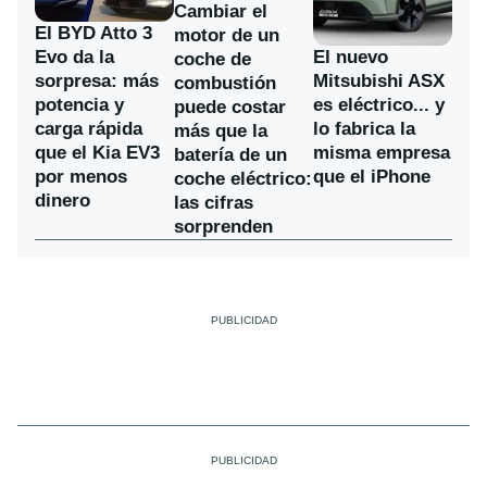
Cambiar el
El BYD Atto 3
motor de un
Evo da la
El nuevo
coche de
sorpresa: más
Mitsubishi ASX
combustión
potencia y
es eléctrico... y
puede costar
carga rápida
lo fabrica la
más que la
que el Kia EV3
misma empresa
batería de un
por menos
que el iPhone
coche eléctrico:
dinero
las cifras
sorprenden