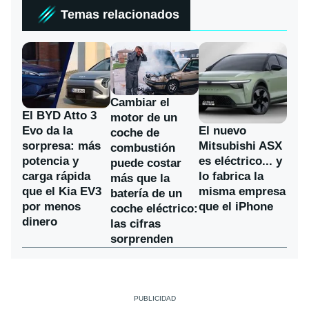
Temas relacionados
Cambiar el
El BYD Atto 3
motor de un
Evo da la
El nuevo
coche de
sorpresa: más
Mitsubishi ASX
combustión
potencia y
es eléctrico... y
puede costar
carga rápida
lo fabrica la
más que la
que el Kia EV3
misma empresa
batería de un
por menos
que el iPhone
coche eléctrico:
dinero
las cifras
sorprenden