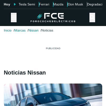
Hoy
Tesla Semi
Ferrari
Mazda
Elon Musk
Degradació
Inicio
Marcas
Nissan
Noticias
Noticias Nissan