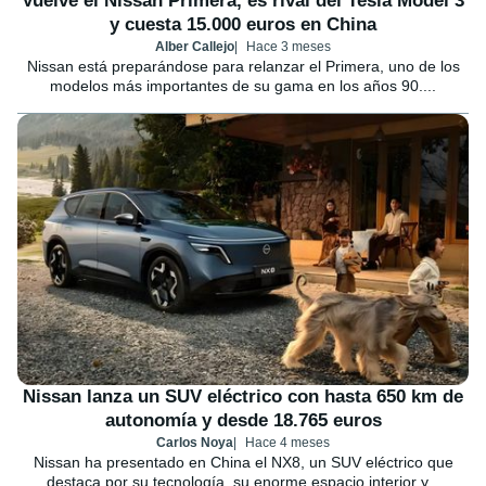
Vuelve el Nissan Primera, es rival del Tesla Model 3
y cuesta 15.000 euros en China
Alber Callejo
Hace 3 meses
Nissan está preparándose para relanzar el Primera, uno de los
modelos más importantes de su gama en los años 90....
Nissan lanza un SUV eléctrico con hasta 650 km de
autonomía y desde 18.765 euros
Carlos Noya
Hace 4 meses
Nissan ha presentado en China el NX8, un SUV eléctrico que
destaca por su tecnología, su enorme espacio interior y...