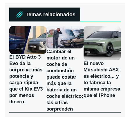
Temas relacionados
Cambiar el
El BYD Atto 3
motor de un
Evo da la
El nuevo
coche de
sorpresa: más
Mitsubishi ASX
combustión
potencia y
es eléctrico... y
puede costar
carga rápida
lo fabrica la
más que la
que el Kia EV3
misma empresa
batería de un
por menos
que el iPhone
coche eléctrico:
dinero
las cifras
sorprenden