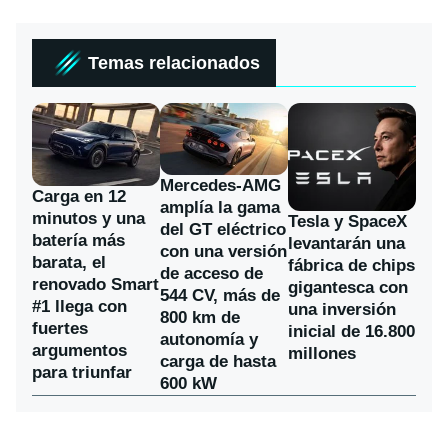
Temas relacionados
Mercedes-AMG
Carga en 12
amplía la gama
minutos y una
Tesla y SpaceX
del GT eléctrico
batería más
levantarán una
con una versión
barata, el
fábrica de chips
de acceso de
renovado Smart
gigantesca con
544 CV, más de
#1 llega con
una inversión
800 km de
fuertes
inicial de 16.800
autonomía y
argumentos
millones
carga de hasta
para triunfar
600 kW