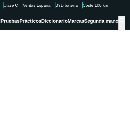
Clase C
Ventas España
BYD batería
Coste 100 km
d
Pruebas
Prácticos
Diccionario
Marcas
Segunda mano