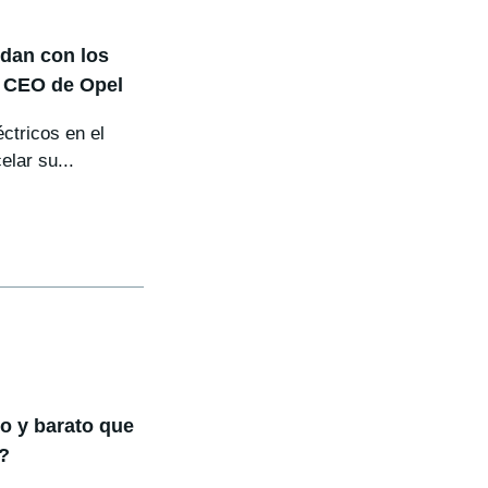
edan con los
l CEO de Opel
ctricos en el
lar su...
o y barato que
?