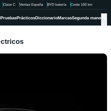
Clase C
Ventas España
BYD batería
Coste 100 km
d
Pruebas
Prácticos
Diccionario
Marcas
Segunda mano
ctricos