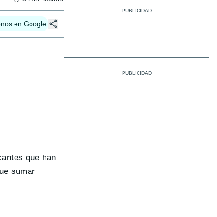
enos en Google
icantes que han
 que sumar