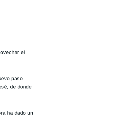
ovechar el
uevo paso
osé, de donde
ora ha dado un