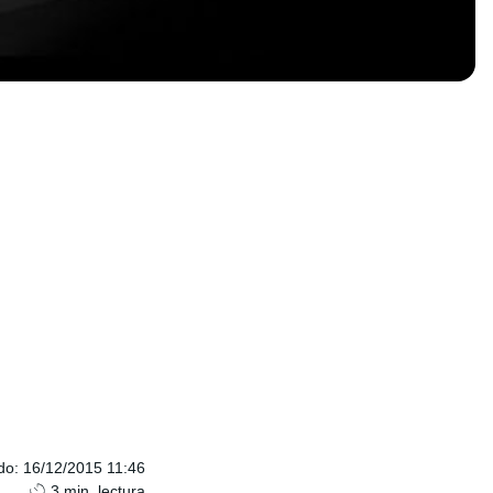
do
:
16/12/2015 11:46
3
min. lectura