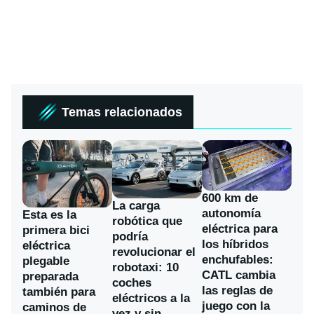
Temas relacionados
600 km de
La carga
autonomía
Esta es la
robótica que
eléctrica para
primera bici
podría
los híbridos
eléctrica
revolucionar el
enchufables:
plegable
robotaxi: 10
CATL cambia
preparada
coches
las reglas de
también para
eléctricos a la
juego con la
caminos de
vez y sin