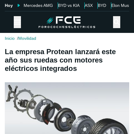
Hoy
Mercedes AMG
BYD vs KIA
ASX
BYD
Elon Musk
Inicio
Movilidad
La empresa Protean lanzará este
año sus ruedas con motores
eléctricos integrados