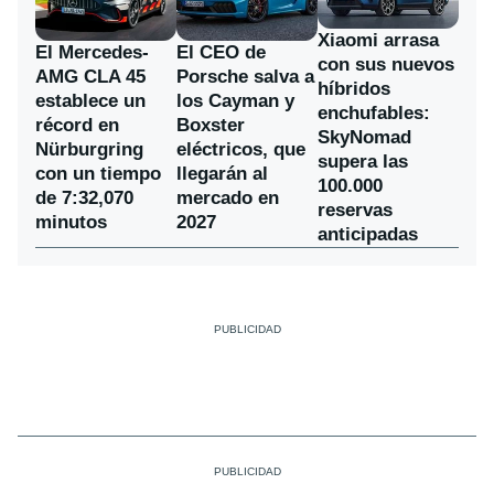
Xiaomi arrasa
El Mercedes-
El CEO de
con sus nuevos
AMG CLA 45
Porsche salva a
híbridos
establece un
los Cayman y
enchufables:
récord en
Boxster
SkyNomad
Nürburgring
eléctricos, que
supera las
con un tiempo
llegarán al
100.000
de 7:32,070
mercado en
reservas
minutos
2027
anticipadas