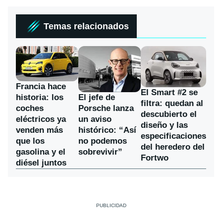
Temas relacionados
Francia hace
El Smart #2 se
historia: los
El jefe de
filtra: quedan al
coches
Porsche lanza
descubierto el
eléctricos ya
un aviso
diseño y las
venden más
histórico: “Así
especificaciones
que los
no podemos
del heredero del
gasolina y el
sobrevivir”
Fortwo
diésel juntos