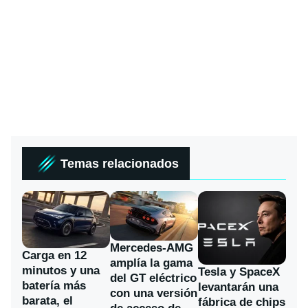
Temas relacionados
Mercedes-AMG
Carga en 12
amplía la gama
minutos y una
Tesla y SpaceX
del GT eléctrico
batería más
levantarán una
con una versión
barata, el
fábrica de chips