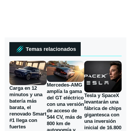
Temas relacionados
Mercedes-AMG
Carga en 12
amplía la gama
minutos y una
Tesla y SpaceX
del GT eléctrico
batería más
levantarán una
con una versión
barata, el
fábrica de chips
de acceso de
renovado Smart
gigantesca con
544 CV, más de
#1 llega con
una inversión
800 km de
fuertes
inicial de 16.800
autonomía y