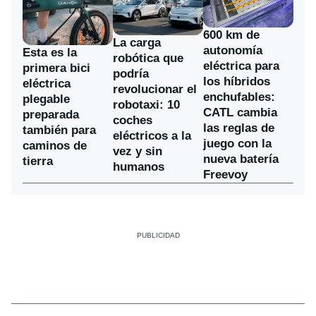
600 km de
La carga
autonomía
Esta es la
robótica que
eléctrica para
primera bici
podría
los híbridos
eléctrica
revolucionar el
enchufables:
plegable
robotaxi: 10
CATL cambia
preparada
coches
las reglas de
también para
eléctricos a la
juego con la
caminos de
vez y sin
nueva batería
tierra
humanos
Freevoy