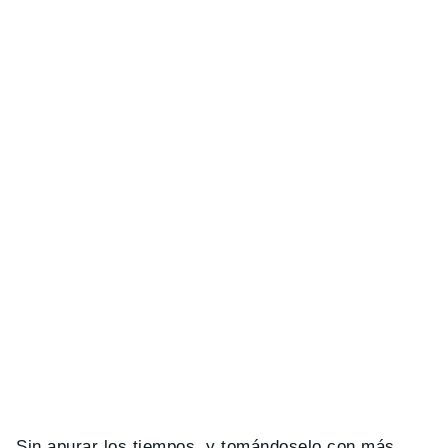
Sin apurar los tiempos, y tomándoselo con más