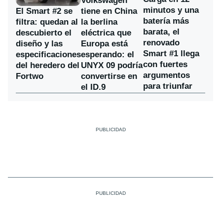
Volkswagen
minutos y una
El Smart #2 se
tiene en China
batería más
filtra: quedan al
la berlina
barata, el
descubierto el
eléctrica que
renovado
diseño y las
Europa está
Smart #1 llega
especificaciones
esperando: el
con fuertes
del heredero del
UNYX 09 podría
argumentos
Fortwo
convertirse en
para triunfar
el ID.9