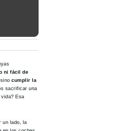
uyas
 ni fácil de
 sino
cumplir la
s sacrificar una
a vida? Esa
 un lado, la
e en los coches