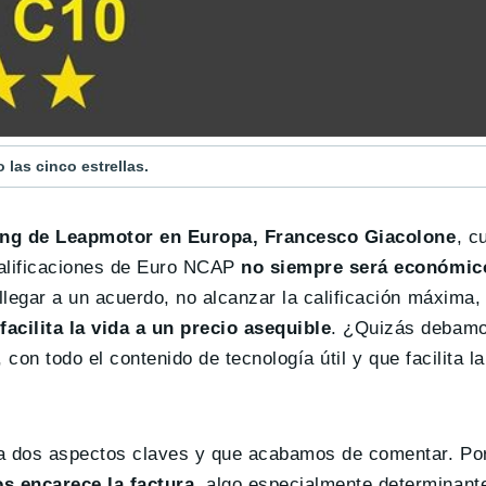
las cinco estrellas.
ing de Leapmotor en Europa, Francesco Giacolone
, c
calificaciones de Euro NCAP
no siempre será económico
llegar a un acuerdo, no alcanzar la calificación máxima,
acilita la vida a un precio asequible
. ¿Quizás debamo
 con todo el contenido de tecnología útil y que facilita l
a dos aspectos claves y que acabamos de comentar. Por
s encarece la factura
, algo especialmente determinant