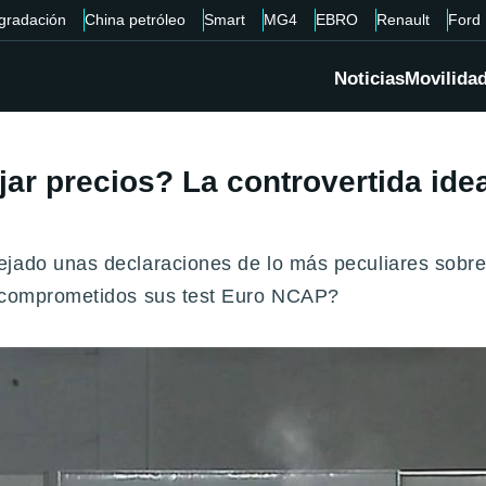
gradación
China petróleo
Smart
MG4
EBRO
Renault
Ford
Noticias
Movilida
ar precios? La controvertida ide
jado unas declaraciones de lo más peculiares sobre 
n comprometidos sus test Euro NCAP?