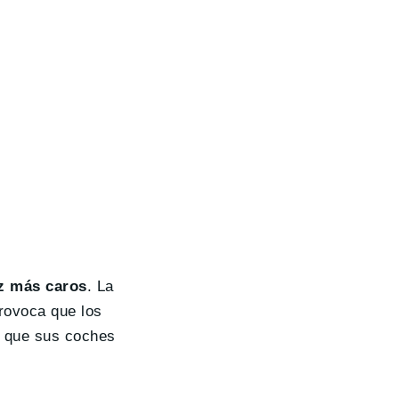
z más caros
. La
rovoca que los
a que sus coches