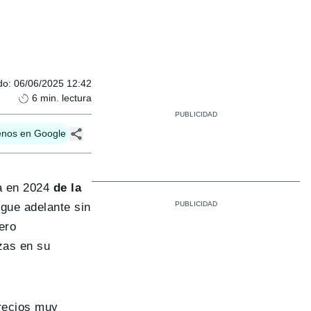
do
:
06/06/2025 12:42
6
min. lectura
enos en Google
na en 2024
de la
igue adelante sin
pero
zas en su
recios muy