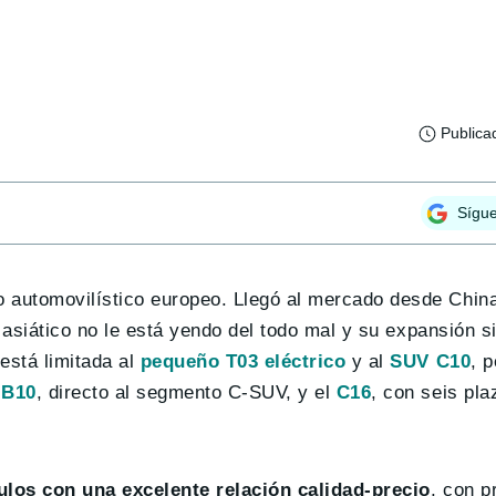
Publica
Sígu
 automovilístico europeo. Llegó al mercado desde Chi
e asiático no le está yendo del todo mal y su expansión s
está limitada al
pequeño T03 eléctrico
y al
SUV C10
, 
 B10
, directo al segmento C-SUV, y el
C16
, con seis pla
ulos con una excelente relación calidad-precio
, con p