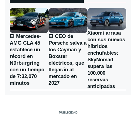
Xiaomi arrasa
El Mercedes-
El CEO de
con sus nuevos
AMG CLA 45
Porsche salva a
híbridos
establece un
los Cayman y
enchufables:
récord en
Boxster
SkyNomad
Nürburgring
eléctricos, que
supera las
con un tiempo
llegarán al
100.000
de 7:32,070
mercado en
reservas
minutos
2027
anticipadas