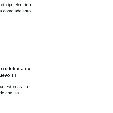
ototipo eléctrico
rá como adelanto
 redefinirá su
nuevo TT
ue estrenará la
o con las...