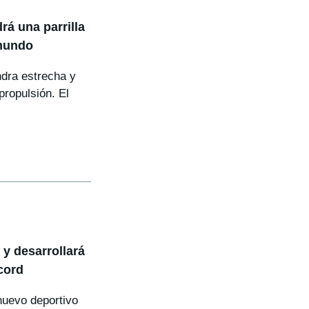
rá una parrilla
 mundo
ndra estrecha y
propulsión. El
 y desarrollará
cord
nuevo deportivo