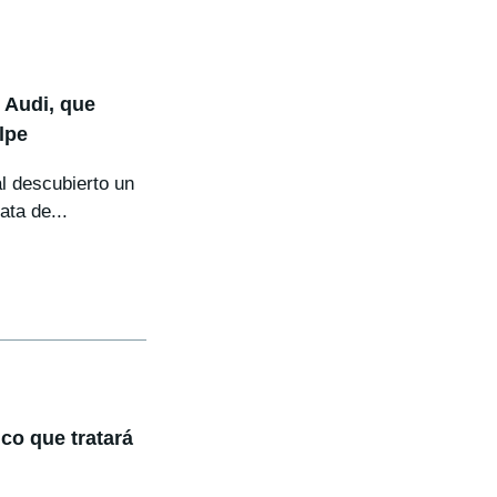
e Audi, que
lpe
l descubierto un
ata de...
ico que tratará