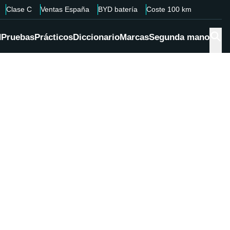
Clase C
Ventas España
BYD batería
Coste 100 km
d
Pruebas
Prácticos
Diccionario
Marcas
Segunda mano