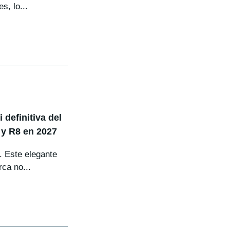
s, lo...
 definitiva del
T y R8 en 2027
. Este elegante
rca no...