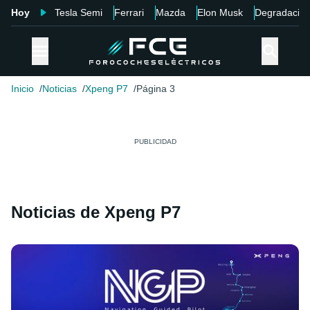
Hoy
Tesla Semi
Ferrari
Mazda
Elon Musk
Degradació
Inicio
Noticias
Xpeng P7
Página 3
Noticias de Xpeng P7