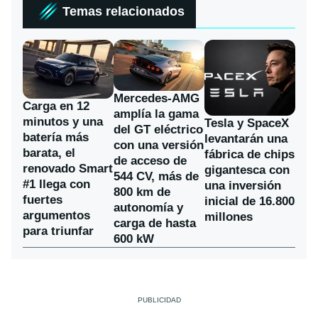
Temas relacionados
Mercedes-AMG
Carga en 12
amplía la gama
minutos y una
Tesla y SpaceX
del GT eléctrico
batería más
levantarán una
con una versión
barata, el
fábrica de chips
de acceso de
renovado Smart
gigantesca con
544 CV, más de
#1 llega con
una inversión
800 km de
fuertes
inicial de 16.800
autonomía y
argumentos
millones
carga de hasta
para triunfar
600 kW