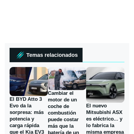
Temas relacionados
Cambiar el
El BYD Atto 3
motor de un
Evo da la
El nuevo
coche de
sorpresa: más
Mitsubishi ASX
combustión
potencia y
es eléctrico... y
puede costar
carga rápida
lo fabrica la
más que la
que el Kia EV3
misma empresa
batería de un