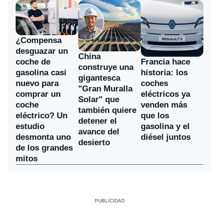
¿Compensa
desguazar un
China
coche de
Francia hace
construye una
gasolina casi
historia: los
gigantesca
nuevo para
coches
"Gran Muralla
comprar un
eléctricos ya
Solar" que
coche
venden más
también quiere
eléctrico? Un
que los
detener el
estudio
gasolina y el
avance del
desmonta uno
diésel juntos
desierto
de los grandes
mitos