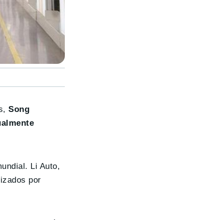
as,
Song
ualmente
undial. Li Auto,
izados por