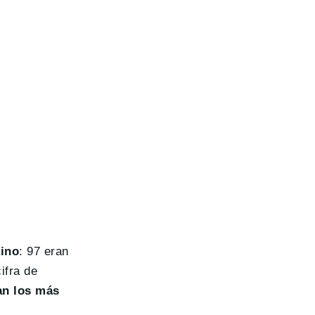
hino
: 97 eran
ifra de
an los más