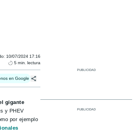
do
:
10/07/2024 17:16
5
min. lectura
enos en Google
el gigante
os y PHEV
como por ejemplo
ionales