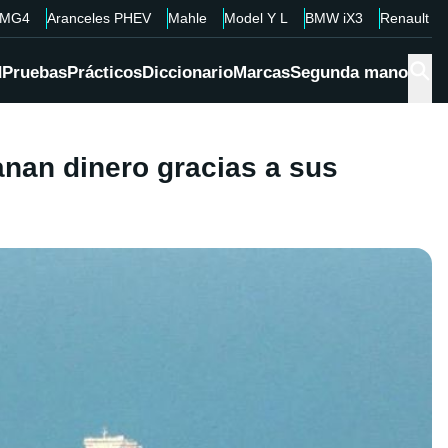
MG4
Aranceles PHEV
Mahle
Model Y L
BMW iX3
Renault 4
d
Pruebas
Prácticos
Diccionario
Marcas
Segunda mano
nan dinero gracias a sus