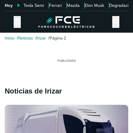
Hoy
Tesla Semi
Ferrari
Mazda
Elon Musk
Degradació
Inicio
Noticias
Irizar
Página 2
Noticias de Irizar