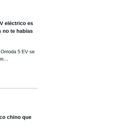
 eléctrico es
s no te habías
el Omoda 5 EV se
s...
ico chino que