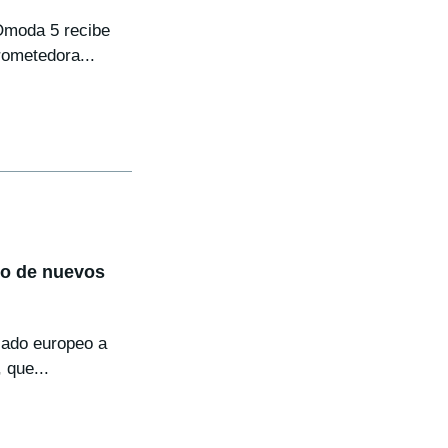
 Omoda 5 recibe
rometedora...
to de nuevos
rcado europeo a
 que...