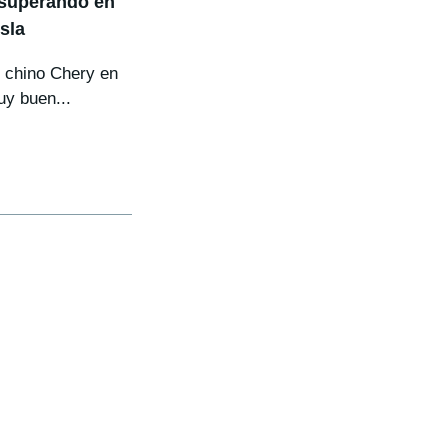
 superando en
sla
 chino Chery en
y buen...