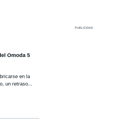
del Omoda 5
ricarse en la
, un retraso...