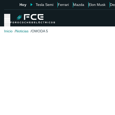
Hoy
Tesla Semi
Ferrari
Mazda
Elon Musk
De
Inicio
Noticias
OMODA 5