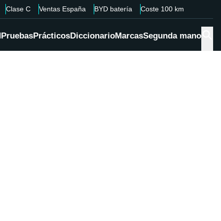
Clase C
Ventas España
BYD batería
Coste 100 km
d
Pruebas
Prácticos
Diccionario
Marcas
Segunda mano