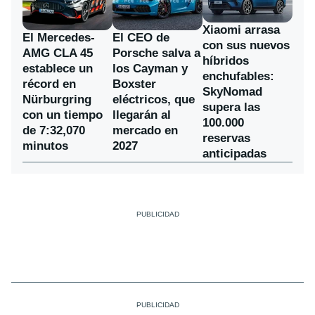
Xiaomi arrasa
El Mercedes-
El CEO de
con sus nuevos
AMG CLA 45
Porsche salva a
híbridos
establece un
los Cayman y
enchufables:
récord en
Boxster
SkyNomad
Nürburgring
eléctricos, que
supera las
con un tiempo
llegarán al
100.000
de 7:32,070
mercado en
reservas
minutos
2027
anticipadas