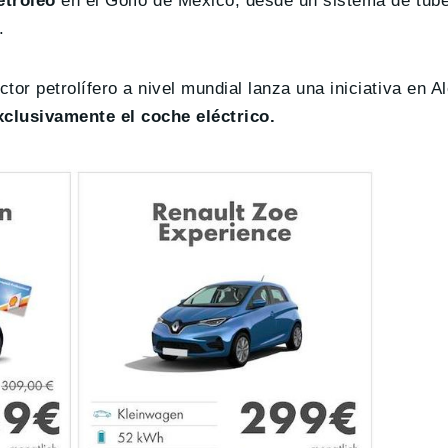
etróleo
en el Golfo de México, desde un sistema de tub
.
r petrolífero a nivel mundial lanza una iniciativa en 
xclusivamente el coche eléctrico.