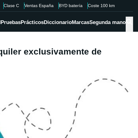
Clase C
Ventas España
BYD batería
Coste 100 km
d
Pruebas
Prácticos
Diccionario
Marcas
Segunda mano
quiler exclusivamente de