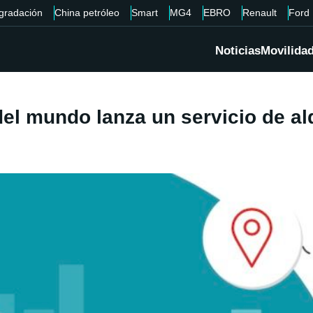
gradación
China petróleo
Smart
MG4
EBRO
Renault
Ford
Noticias
Movilida
el mundo lanza un servicio de al