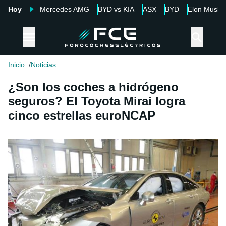
Hoy
Mercedes AMG
BYD vs KIA
ASX
BYD
Elon Musk
Inicio
Noticias
¿Son los coches a hidrógeno
seguros? El Toyota Mirai logra
cinco estrellas euroNCAP