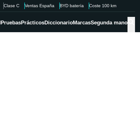
Clase C
Ventas España
BYD batería
Coste 100 km
d
Pruebas
Prácticos
Diccionario
Marcas
Segunda mano