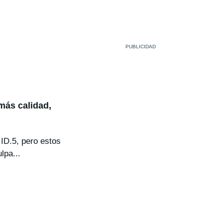
más calidad,
 ID.5, pero estos
lpa...