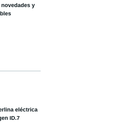
e novedades y
bles
lina eléctrica
gen ID.7