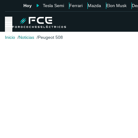
Hoy
Tesla Semi
Ferrari
Mazda
Elon Musk
De
Inicio
Noticias
Peugeot 508