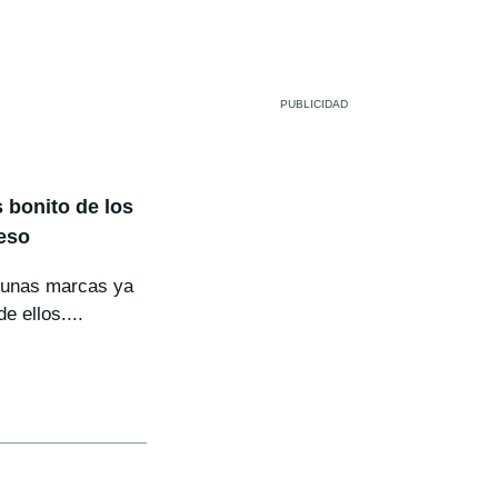
 bonito de los
reso
lgunas marcas ya
 ellos....