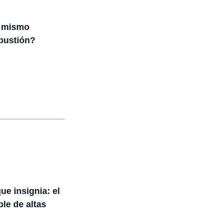
l mismo
bustión?
e insignia: el
le de altas