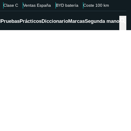
Clase C
Ventas España
BYD batería
Coste 100 km
d
Pruebas
Prácticos
Diccionario
Marcas
Segunda mano