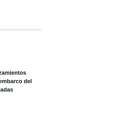
nzamientos
sembarco del
cadas