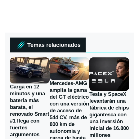
Temas relacionados
Mercedes-AMG
Carga en 12
amplía la gama
minutos y una
Tesla y SpaceX
del GT eléctrico
batería más
levantarán una
con una versión
barata, el
fábrica de chips
de acceso de
renovado Smart
gigantesca con
544 CV, más de
#1 llega con
una inversión
800 km de
fuertes
inicial de 16.800
autonomía y
argumentos
millones
carga de hasta