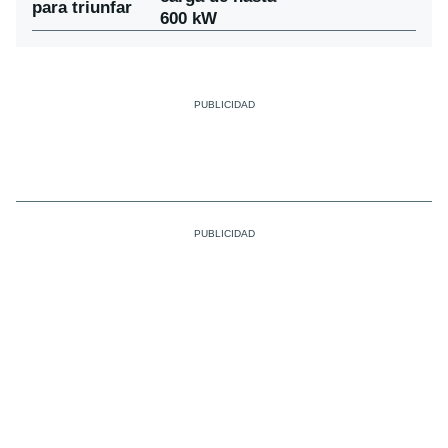
para triunfar
600 kW