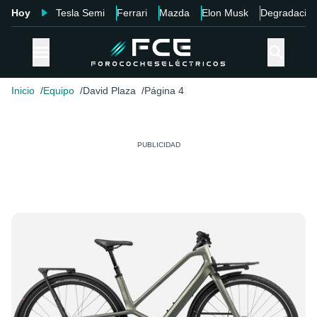
Hoy
Tesla Semi
Ferrari
Mazda
Elon Musk
Degradació
Inicio
Equipo
David Plaza
Página 4