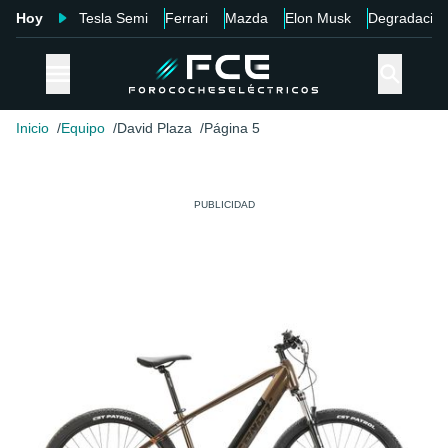
Hoy
Tesla Semi
Ferrari
Mazda
Elon Musk
Degradació
Inicio
Equipo
David Plaza
Página 5