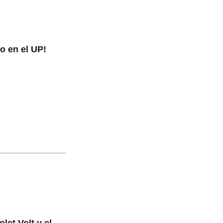
o en el UP!
let Volt y el