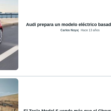
Audi prepara un modelo eléctrico basad
Carlos Noya
Hace 13 años
El Tesla Model S vende más que el Chevro