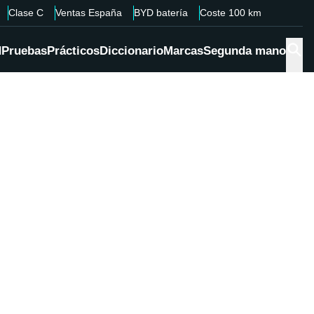
Clase C
Ventas España
BYD batería
Coste 100 km
d
Pruebas
Prácticos
Diccionario
Marcas
Segunda mano