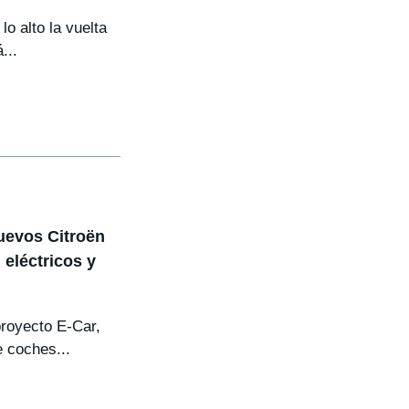
o alto la vuelta
...
nuevos Citroën
 eléctricos y
proyecto E-Car,
e coches...