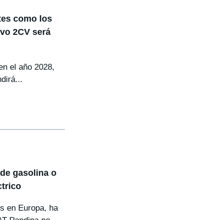
tes como los
evo 2CV será
en el año 2028,
dirá...
de gasolina o
trico
is en Europa, ha