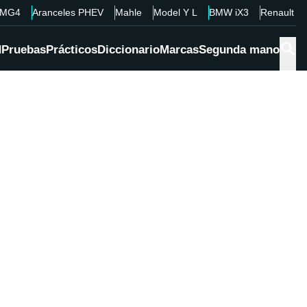
MG4
Aranceles PHEV
Mahle
Model Y L
BMW iX3
Renault 4
d
Pruebas
Prácticos
Diccionario
Marcas
Segunda mano