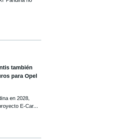
AT Pandina no
antis también
uros para Opel
dina en 2028,
proyecto E-Car...