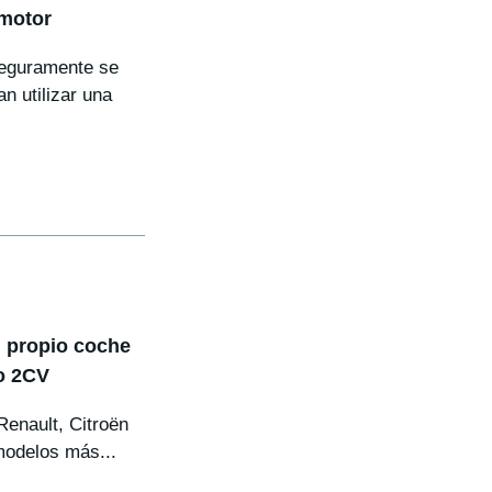
pmotor
seguramente se
n utilizar una
u propio coche
io 2CV
Renault, Citroën
modelos más...