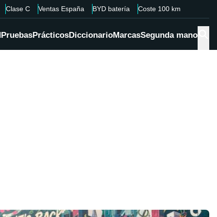
Clase C
Ventas España
BYD batería
Coste 100 km
d
Pruebas
Prácticos
Diccionario
Marcas
Segunda mano