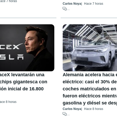
ace 7 horas
Carlos Noya
Hace 7 horas
...
aceX levantarán una
Alemania acelera hacia 
 chips gigantesca con
eléctrico: casi el 30% de
ón inicial de 16.800
coches matriculados en 
fueron eléctricos mientr
ace 8 horas
gasolina y diésel se de
Carlos Noya
Hace 8 horas
...