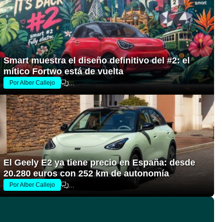
Smart muestra el diseño definitivo del #2: el
mítico Fortwo está de vuelta
...
Por Alber Callejo
El Geely E2 ya tiene precio en España: desde
20.280 euros con 252 km de autonomía
...
Por Alber Callejo