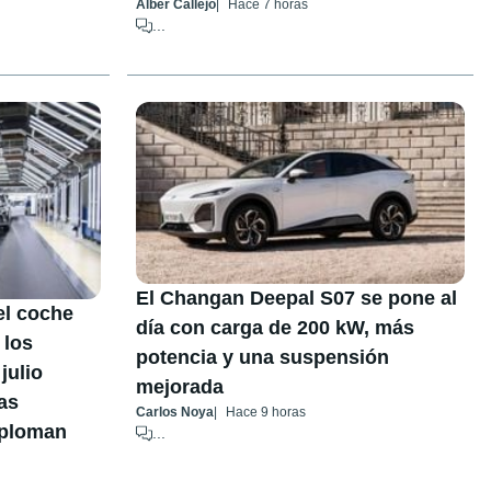
Alber Callejo
Hace 7 horas
...
El Changan Deepal S07 se pone al
el coche
día con carga de 200 kW, más
 los
potencia y una suspensión
julio
mejorada
as
Carlos Noya
Hace 9 horas
sploman
...