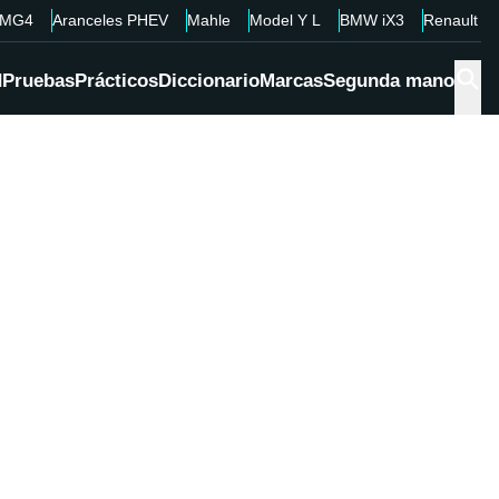
MG4
Aranceles PHEV
Mahle
Model Y L
BMW iX3
Renault 4
d
Pruebas
Prácticos
Diccionario
Marcas
Segunda mano