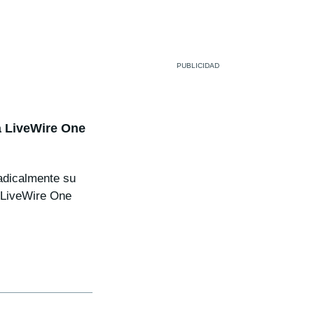
a LiveWire One
adicalmente su
a LiveWire One