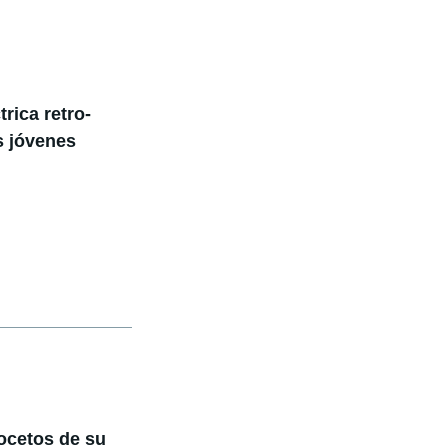
rica retro-
ás jóvenes
ocetos de su