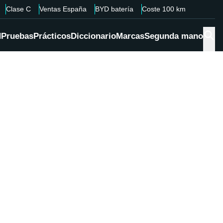
Clase C
Ventas España
BYD batería
Coste 100 km
d
Pruebas
Prácticos
Diccionario
Marcas
Segunda mano