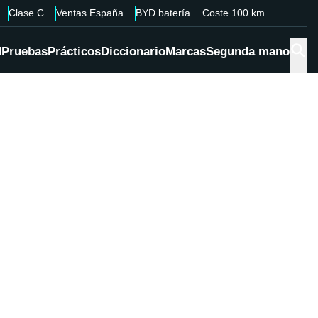
Clase C
Ventas España
BYD batería
Coste 100 km
d
Pruebas
Prácticos
Diccionario
Marcas
Segunda mano