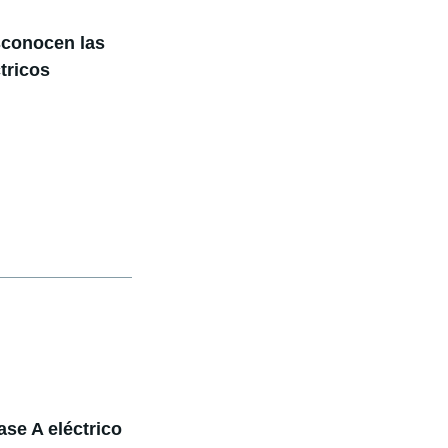
sconocen las
tricos
se A eléctrico