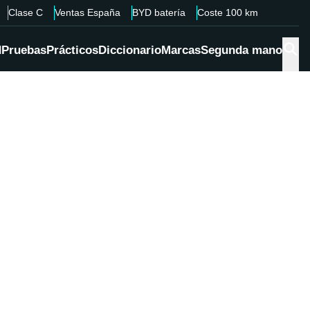
Clase C
Ventas España
BYD batería
Coste 100 km
d
Pruebas
Prácticos
Diccionario
Marcas
Segunda mano