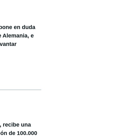
 pone en duda
e Alemania, e
evantar
, recibe una
ión de 100.000