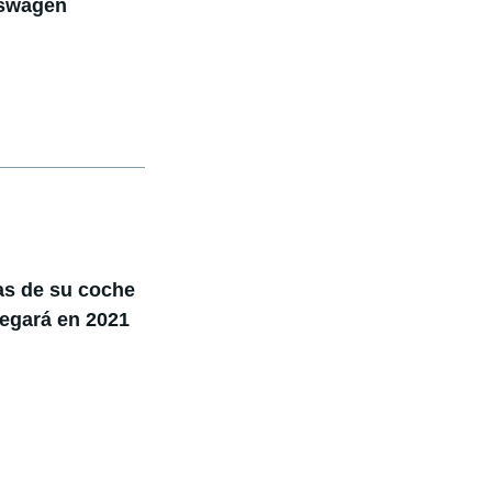
kswagen
as de su coche
legará en 2021