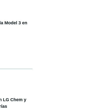
la Model 3 en
on LG Chem y
rías